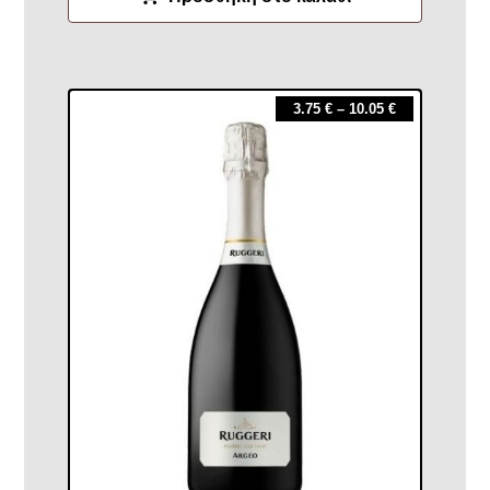
3.75
€
–
10.05
€