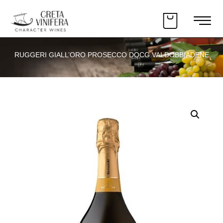
RUGGERI GIALL’ORO PROSECCO DOCG VALDOBBIADENE