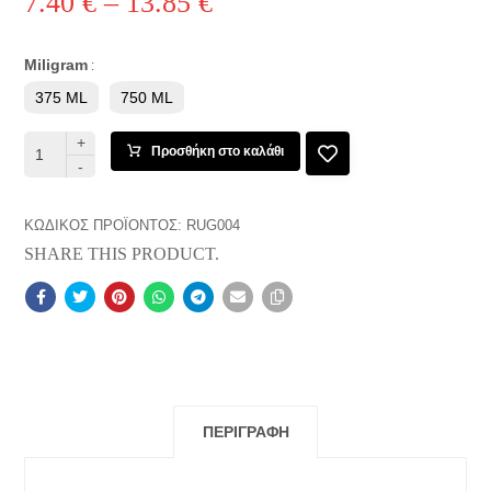
7.40
€
–
13.85
€
Miligram
:
375 ML
750 ML
+
Προσθήκη στο καλάθι
-
ΚΩΔΙΚΌΣ ΠΡΟΪΌΝΤΟΣ:
RUG004
SHARE THIS PRODUCT.
ΠΕΡΙΓΡΑΦΉ